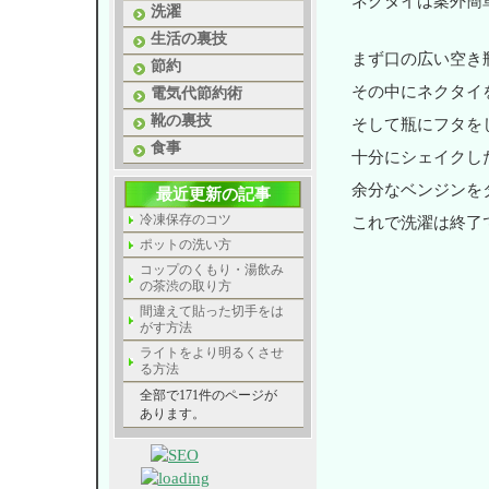
ネクタイは案外簡
洗濯
生活の裏技
まず口の広い空き
節約
その中にネクタイ
電気代節約術
靴の裏技
そして瓶にフタを
食事
十分にシェイクし
余分なベンジンを
最近更新の記事
冷凍保存のコツ
これで洗濯は終了
ポットの洗い方
コップのくもり・湯飲み
の茶渋の取り方
間違えて貼った切手をは
がす方法
ライトをより明るくさせ
る方法
全部で171件のページが
あります。