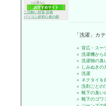
一人暮らし
おすすめサイト
二日酔い対策 辞典
パソコン超初心者の館
「洗濯」カ
背広・スー
洗濯機から
洗濯物の臭
しみぬきの
洗濯
ネクタイを
洗剤ごとの
靴下の臭い
靴下のゴワ
ジーンズの