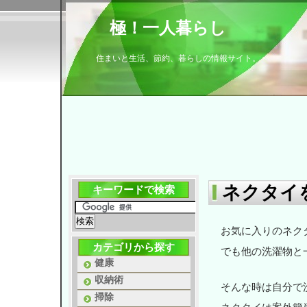
極！一人暮らし
住まいと生活、節約、暮らしの情報サイト。
ネクタイ
キーワードで検索
お気に入りのネク
カテゴリから探す
でも他の洗濯物と
健康
収納術
そんな時は自分で
掃除