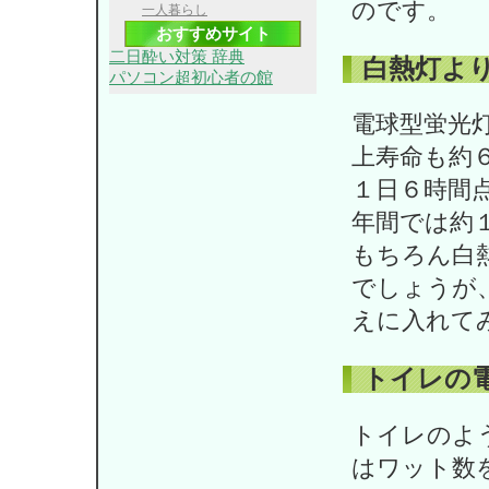
のです。
一人暮らし
おすすめサイト
二日酔い対策 辞典
白熱灯よ
パソコン超初心者の館
電球型蛍光
上寿命も約
１日６時間
年間では約
もちろん白
でしょうが
えに入れて
トイレの
トイレのよ
はワット数