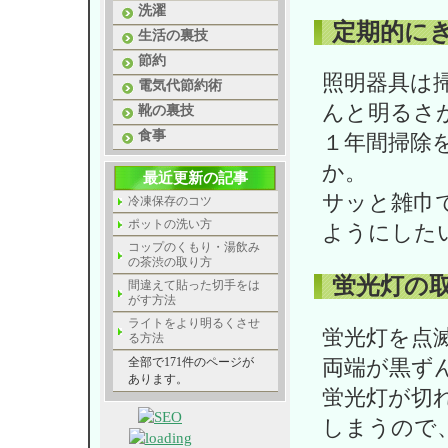
洗濯
定期的に
生活の裏技
節約
照明器具は
電気代節約術
んと明るさ
靴の裏技
食事
１年間掃除
か。
最近更新の記事
サッと雑巾
冷凍保存のコツ
ポットの洗い方
ようにした
コップのくもり・湯飲み
の茶渋の取り方
蛍光灯の
間違えて貼った切手をは
がす方法
ライトをより明るくさせ
蛍光灯を点
る方法
両端が黒ず
全部で171件のページが
あります。
蛍光灯が切
しまうので