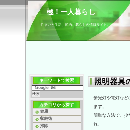
極！一人暮らし
住まいと生活、節約、暮らしの情報サイト。
照明器具
キーワードで検索
蛍光灯や電灯など
カテゴリから探す
ます。
健康
簡単な方法で、少
収納術
れ。
掃除