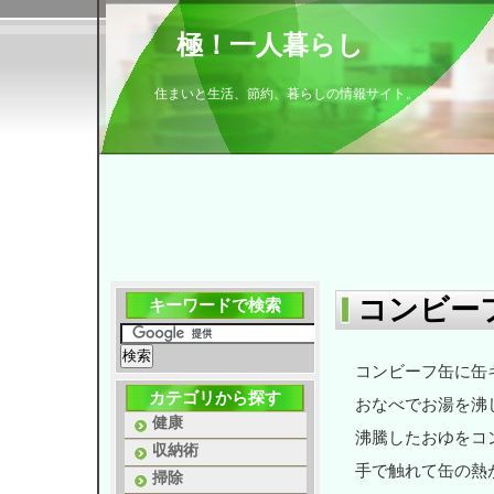
極！一人暮らし
住まいと生活、節約、暮らしの情報サイト。
コンビー
キーワードで検索
コンビーフ缶に缶
カテゴリから探す
おなべでお湯を沸
健康
沸騰したおゆをコ
収納術
手で触れて缶の熱
掃除