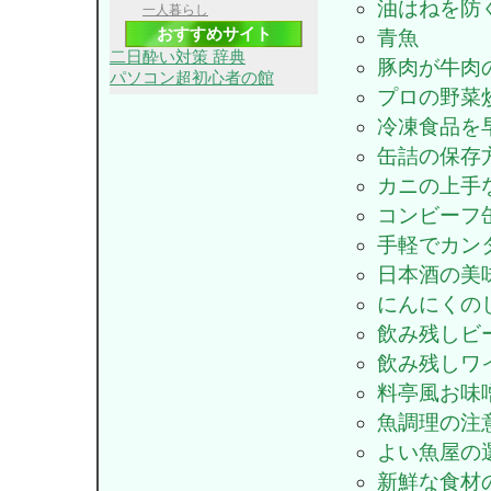
油はねを防
一人暮らし
おすすめサイト
青魚
二日酔い対策 辞典
豚肉が牛肉
パソコン超初心者の館
プロの野菜
冷凍食品を
缶詰の保存
カニの上手
コンビーフ
手軽でカン
日本酒の美
にんにくの
飲み残しビ
飲み残しワ
料亭風お味
魚調理の注
よい魚屋の
新鮮な食材