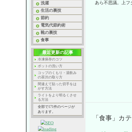
あら不思議。上フ
洗濯
生活の裏技
節約
電気代節約術
靴の裏技
食事
最近更新の記事
冷凍保存のコツ
ポットの洗い方
コップのくもり・湯飲み
の茶渋の取り方
間違えて貼った切手をは
がす方法
ライトをより明るくさせ
る方法
全部で171件のページが
あります。
「食事」カ