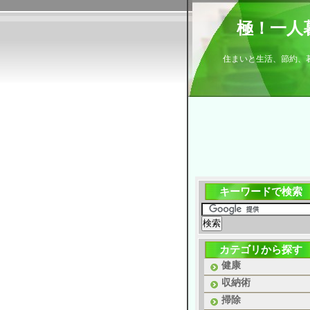
極！一人
住まいと生活、節約、
キーワードで検索
カテゴリから探す
健康
収納術
掃除