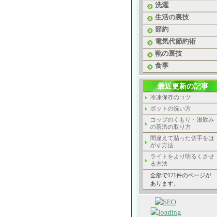
洗濯
生活の裏技
節約
電気代節約術
靴の裏技
食事
最近更新の記事
冷凍保存のコツ
ポットの洗い方
コップのくもり・湯飲み
の茶渋の取り方
間違えて貼った切手をは
がす方法
ライトをより明るくさせ
る方法
全部で171件のページが
あります。