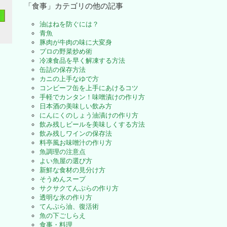
「食事」カテゴリの他の記事
油はねを防ぐには？
青魚
豚肉が牛肉の味に大変身
プロの野菜炒め術
冷凍食品を早く解凍する方法
缶詰の保存方法
カニの上手なゆで方
コンビーフ缶を上手にあけるコツ
手軽でカンタン！味噌漬けの作り方
日本酒の美味しい飲み方
にんにくのしょう油漬けの作り方
飲み残しビールを美味しくする方法
飲み残しワインの保存法
料亭風お味噌汁の作り方
魚調理の注意点
よい魚屋の選び方
新鮮な食材の見分け方
そうめんスープ
サクサクてんぷらの作り方
透明な氷の作り方
てんぷら油、復活術
魚の下ごしらえ
食事・料理